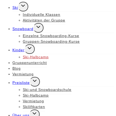
Untermenü
Ski
umschalten
Individuelle Klassen
Aktivitäten der Gruppe
Untermenü
Snowboard
umschalten
Einzelne Snowboarding-Kurse
Gruppen-Snowboarding-Kurse
Untermenü
Kinder
umschalten
Ski-Halbcamp
Gruppenunterricht
Blog
Vermietung
Untermenü
Preisliste
umschalten
Ski-und Snowboardschule
Ski-Halbcamp
Vermietung
Skiliftkarten
Untermenü
Über uns