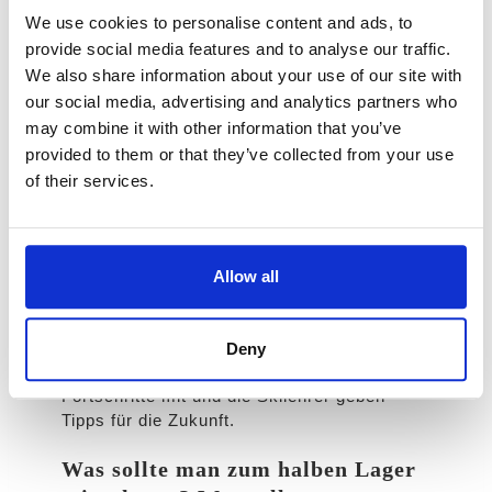
We use cookies to personalise content and ads, to
provide social media features and to analyse our traffic.
Programm für das halbe
We also share information about your use of our site with
our social media, advertising and analytics partners who
Camp:
may combine it with other information that you’ve
provided to them or that they’ve collected from your use
Tägliches Aufwärmen: Wir beginnen jeden
of their services.
Tag mit einem Aufwärmtraining, um die
Kinder auf die Aktivität vorzubereiten.
Skikurse: Unter der Anleitung erfahrener
Allow all
Skilehrer lernen die Kinder Skitechniken, die
ihrem Können entsprechen.
Zusammenfassung des Tages: Am Ende des
Deny
Tages teilen die Kinder ihre Eindrücke und
Fortschritte mit und die Skilehrer geben
Tipps für die Zukunft.
Was sollte man zum halben Lager