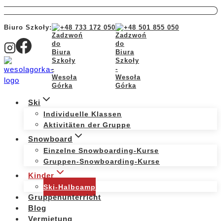
Biuro Szkoły:
+48 733 172 050
+48 501 855 050
Ski
Individuelle Klassen
Aktivitäten der Gruppe
Snowboard
Einzelne Snowboarding-Kurse
Gruppen-Snowboarding-Kurse
Kinder
Ski-Halbcamp
Gruppenunterricht
Blog
Vermietung